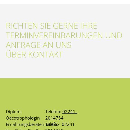
RICHTEN SIE GERNE IHRE
TERMIN­VEREIN­BARUNGEN UND
ANFRAGE AN UNS
ÜBER
KONTAKT
Diplom-
Telefon:
02241-
Oecotrophologin
2014754
Ernährungsberaterin/DGE
Telefax: 02241-