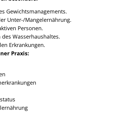
 des Gewichtsmanagements.
der Unter-/Mangelernährung.
 aktiven Personen.
en des Wasserhaushaltes.
elen Erkrankungen.
ner Praxis:
en
merkrankungen
status
elernährung